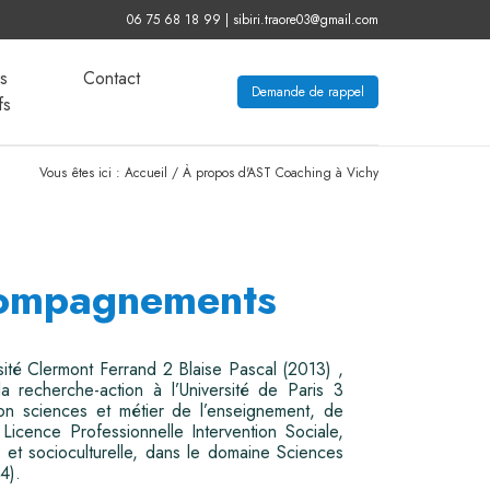
06 75 68 18 99 | sibiri.traore03@gmail.com
s
Contact
Demande de rappel
fs
Vous êtes ici : Accueil / À propos d'AST Coaching à Vichy
ccompagnements
sité Clermont Ferrand 2 Blaise Pascal (2013) ,
 recherche-action à l’Université de Paris 3
on sciences et métier de l’enseignement, de
 Licence Professionnelle Intervention Sociale,
le et socioculturelle, dans le domaine Sciences
4).