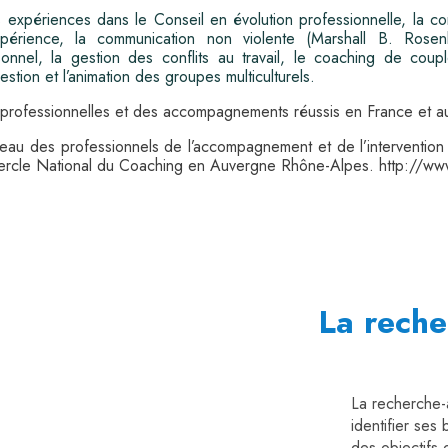
s expériences dans le Conseil en évolution professionnelle, la c
périence, la communication non violente (Marshall B. Rosenb
nnel, la gestion des conflits au travail, le coaching de coupl
stion et l’animation des groupes multiculturels.
 professionnelles et des accompagnements réussis en France et au
eau des professionnels de l’accompagnement et de l’intervention
Cercle National du Coaching en Auvergne Rhône-Alpes. http://www
La reche
La recherche-
identifier ses
des objectifs