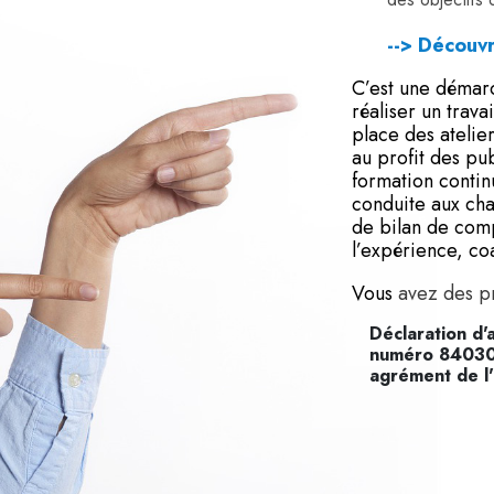
--> Découvr
C’est une démar
réaliser un trava
place des atelie
au profit des pub
formation continu
conduite aux ch
de bilan de comp
l’expérience, co
Vous
avez des pr
Déclaration d'
numéro 840303
agrément de l'